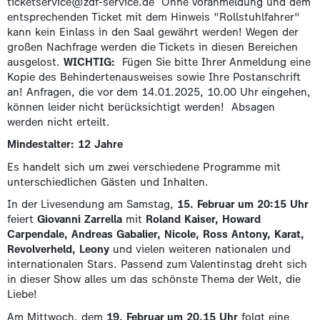
ticketservice@zdf-service.de Ohne Voranmeldung und dem
entsprechenden Ticket mit dem Hinweis "Rollstuhlfahrer"
kann kein Einlass in den Saal gewährt werden! Wegen der
großen Nachfrage werden die Tickets in diesen Bereichen
ausgelost.
WICHTIG:
Fügen Sie bitte Ihrer Anmeldung eine
Kopie des Behindertenausweises sowie Ihre Postanschrift
an! Anfragen, die vor dem 14.01.2025, 10.00 Uhr eingehen,
können leider nicht berücksichtigt werden! Absagen
werden nicht erteilt.
Mindestalter: 12 Jahre
Es handelt sich um zwei verschiedene Programme mit
unterschiedlichen Gästen und Inhalten.
In der Livesendung am Samstag,
15. Februar um 20:15 Uhr
feiert
Giovanni Zarrella
mit
Roland Kaiser, Howard
Carpendale, Andreas Gabalier,
Nicole, Ross Antony, Karat,
Revolverheld, Leony
und vielen weiteren nationalen und
internationalen Stars. Passend zum Valentinstag dreht sich
in dieser Show alles um das schönste Thema der Welt, die
Liebe!
Am Mittwoch, dem
19. Februar um 20.15 Uhr
folgt eine